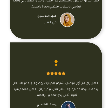
تلف، الفريق حريص، والتنسيق كان ممتاز، وأنجزوا العمل في وقت
قياسي بأسلوب منظم وخبرة واضحة.
خلود الدوسري
حي العليا
تعامل راقٍ من أول تواصل، شرحوا الخيارات بوضوح، ونفذوا الشغل
بدقة، النتيجة ممتازة، والسعر عادل، وأكيد راح أتعامل معهم مرة
ثانية لثقتي بجودتهم والتزامهم .
يوسف الغامدي