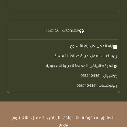
معلومات التواصل :
أيام العمل: كل أيام الأسبوع
ساعات العمل: من 8 صباحاً -11 مساءً
الموقع:الرياض -المملكة العربية السعودية
الجوال : 0537404361
الواتساب: 0537404361
الحقوق محفوظة © لؤلؤة الرياض لأعمال الألمنيوم
2026