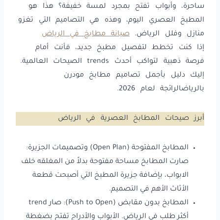
ساحرة، وأبواب تفتح بمجرد لمسة خفيفة؟ هذا هو
المطبخ العصري اليوم، وهذه هي التصاميم التي تغزو
منازل وفلل الرياض.
صيانة مطابخ في الرياض
إذا كنت تخطط لتفصيل مطبخ جديد، فأنت أمام
فرصة ذهبية لتواكب أحدث trends الصيحات العالمية.
إليك دليل بأجمل تصاميم مطابخ مودرن
بالرياضالرائجة لعام 2026.
أبرز صيحات المطابخ العصرية في الرياض
المطابخ المفتوحة (Open Plan) وتصميمات الجزيرة:
صارت المطابخ مساحة مفتوحة بدلاً من المغلقه خلف
الابواب، بإضافة جزيرة المطبخ التي أصبحت قطعة
الأثاث الأهم في التصميم.
المطابخ بدون مقابض (Push to Open): صار trend
أكثر طلب في الرياض. الأبواب والأدراج تفتح بضغطة