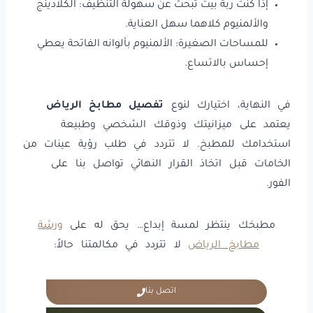
إذا كنت ربة بيت تبحث عن سهولة التنظيف: الكلادينج
والألمنيوم كلاهما سهل العناية.
للمساحات الصغيرة: الألمنيوم بألوانه الفاتحة يعطي
إحساس بالاتساع.
في النهاية، اختيارك لنوع
تفصيل مطابخ الرياض
يعتمد على ميزانيتك وذوقك الشخصي وطبيعة
استخدامك للمطبخ. لا تتردد في طلب رؤية عينات من
الخامات قبل اتخاذ القرار النهائي تواصل بنا على
الفور.
مطبخك ينتظر لمسة إبداع… يحق له على
ورشة
مطابخ الرياض
لا تتردد في مكالمتنا حالاً:
اتصل بنا