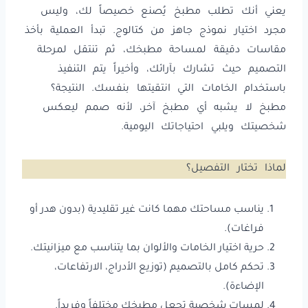
يعني أنك تطلب مطبخ يُصنع خصيصاً لك، وليس
مجرد اختيار نموذج جاهز من كتالوج. تبدأ العملية بأخذ
مقاسات دقيقة لمساحة مطبخك، ثم تنتقل لمرحلة
التصميم حيث تشارك بآرائك، وأخيراً يتم التنفيذ
باستخدام الخامات التي انتقيتها بنفسك. النتيجة؟
مطبخ لا يشبه أي مطبخ آخر، لأنه صمم ليعكس
شخصيتك ويلبي احتياجاتك اليومية.
لماذا تختار التفصيل؟
يناسب مساحتك مهما كانت غير تقليدية (بدون هدر أو
فراغات).
حرية اختيار الخامات والألوان بما يتناسب مع ميزانيتك.
تحكم كامل بالتصميم (توزيع الأدراج، الارتفاعات،
الإضاءة).
لمسات شخصية تجعل مطبخك مختلفاً وفريداً.