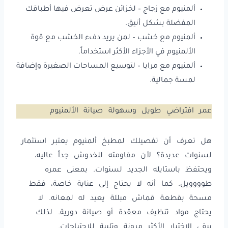
ألمنيوم مع زجاج – لخزائن عرض تعرض فيها أطباقك
المفضلة بشكل أنيق.
ألمنيوم مع خشب – لمن يريد دفء الخشب مع قوة
الألمنيوم في الأجزاء الأكثر استخداماً.
ألمنيوم مع مرايا – لتوسيع المساحات الصغيرة وإضافة
لمسة جمالية.
عمر افتراضي طويل وسهولة صيانة الألمنيوم
هل تعرف أن تفصيلك لمطبخ ألمنيوم يعتبر استثمار
لسنوات عديدة؟ لأن مقاومته للخدوش جداً عاليه،
ويحتفظ باستايله الجديد لسنوات. بمعنى عمره
طوووويل. كما أنه لا يحتاج إلى عناية خاصة، فقط
مسحة بقطعة قماش مبللة يعيد له لمعانه. لا
يحتاج مواد تنظيف معقدة أو صيانة دورية. لذلك
يبقى الاختيار الأكثر مرونة وتلبية للاحتياجات.