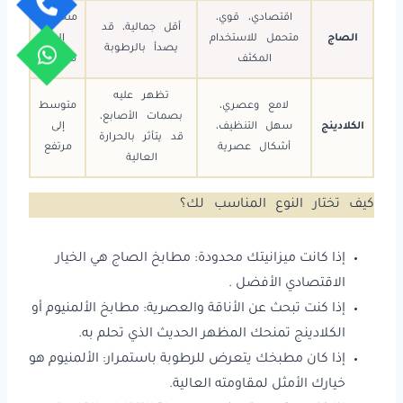
اقتصادي، قوي،
منخفض
أقل جمالية، قد
الصاج
متحمل للاستخدام
إلى
يصدأ بالرطوبة
المكثف
متوسط
تظهر عليه
لامع وعصري،
متوسط
بصمات الأصابع،
الكلادينج
سهل التنظيف،
إلى
قد يتأثر بالحرارة
أشكال عصرية
مرتفع
العالية
كيف تختار النوع المناسب لك؟
إذا كانت ميزانيتك محدودة: مطابخ الصاج هي الخيار
الاقتصادي الأفضل .
إذا كنت تبحث عن الأناقة والعصرية: مطابخ الألمنيوم أو
الكلادينج تمنحك المظهر الحديث الذي تحلم به.
إذا كان مطبخك يتعرض للرطوبة باستمرار: الألمنيوم هو
خيارك الأمثل لمقاومته العالية.