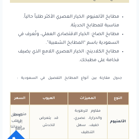
مطابخ الألمنيوم: الخيار العصري الأكثر طلباً حالياً.
مناسبة للمطابخ الحديثة.
مطابخ الصاج: الخيار الاقتصادي العملي، وتُعرف في
السعودية باسم “المطابخ الشعبية”.
مطابخ الكلادينج: الخيار العصري اللامع الذي يضيف
فخامة على مطبخك.
جدول مقارنة بين أنواع المطابخ التفصيل في السعودية :
النوع
المميزات
العيوب
السعر
مقاوم للرطوبة
متوسط
تواصل
والحرارة، عصري،
قد يتعرض
لطلب
الألمنيوم
إلى
خفيف، سهل
للخدش
خدماتنا
مرتفع
التنظيف