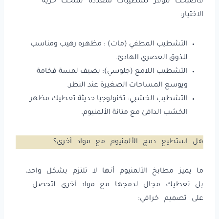
فأصبحت تتوفر تشطيبات متعددة تمنحك حرية
الاختيار:
التشطيب المطفي (مات) : مظهره رهيب ومناسب
للذوق العصري الهادئ.
التشطيب اللامع (جلوسي): يضيف لمسة فخامة
ويوسع المساحات الصغيرة عند النظر.
التشطيب الخشبي: تكنولوجيا حديثة تعطيك مظهر
الخشب الدافئ مع متانة الألمنيوم.
هل استطيع دمج الألمنيوم مع مواد أخرى؟
ما يميز مطابخ الألمنيوم أنها لا تلتزم بشكل واحد،
بل تعطيك مجال لدمجها مع مواد أخرى لتحصل
على تصميم خرافي: